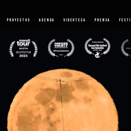
PROYECTOS
AGENDA
VIDEOTECA
PRENSA
FEST
CREACIONES
JANIRE ETXABE
COMPAÑÍAS
HARROBI DANTZA
BERTIKALA
FORMACIÓN
FESTIVAL