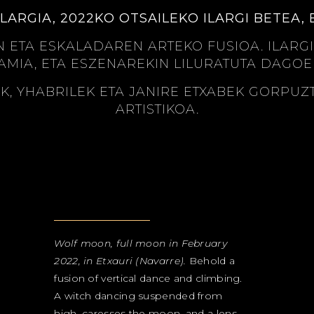
LARGIA, 2022KO OTSAILEKO ILARGI BETEA, 
 ETA ESKALADAREN ARTEKO FUSIOA. ILAR
AMIA, ETA ESZENAREKIN LILURATUTA DAGO
EK, YHABRILEK ETA JANIRE ETXABEK GORPUZ
ARTISTIKOA.
Wolf moon, full moon in February
2022, in Etxauri (Navarre).
Behold a
fusion of vertical dance and climbing.
A witch dancing suspended from
high, caresses the moon, and a lens