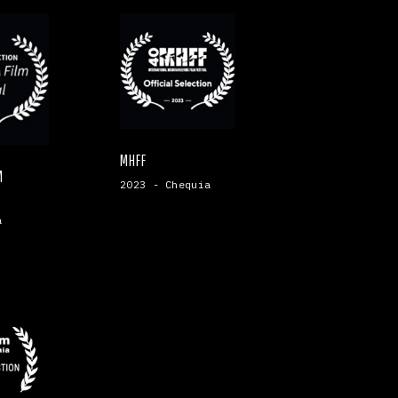
MHFF
M
2023 - Chequia
a