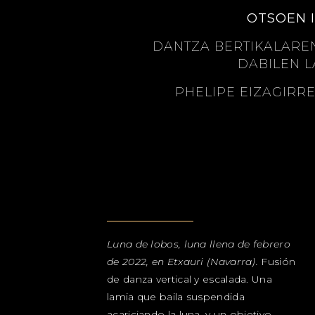
OTSOEN I
DANTZA BERTIKALAREN
DABILEN L
PHELIPE EIZAGIRR
Luna de lobos, luna llena de febrero
de 2022, en Etxauri (Navarra).
Fusión
de danza vertical y escalada. Una
lamia que baila suspendida
acariciando la luna, y un objetivo