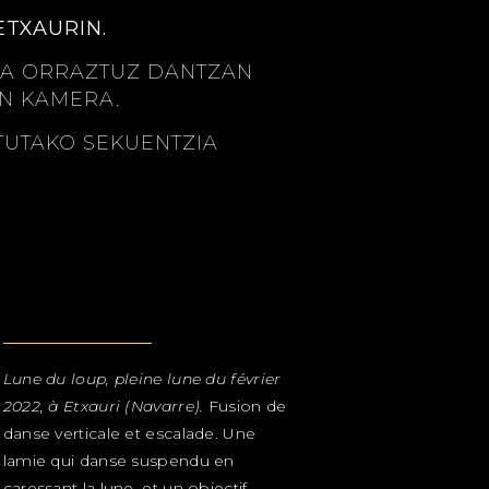
ETXAURIN.
GIA ORRAZTUZ DANTZAN
EN KAMERA.
TUTAKO SEKUENTZIA
Lune du loup, pleine lune du février
2022, à Etxauri (Navarre).
Fusion de
danse verticale et escalade. Une
lamie qui danse suspendu en
caressant la lune, et un objectif