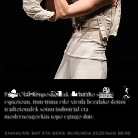
Paula Olaz konpositoreak sortutako soinu
espazioan, ttun-ttuna edo xirula bezalako doinu
tradizionalek soinu industrial eta
modernoagoekin topo egingo dute.
EMAKUME BAT ETA BERE BURUKOA ESZENAN BERE