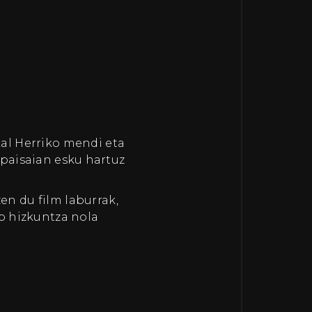
kal Herriko mendi eta
paisaian esku hartuz
n du film laburrak,
ko hizkuntza nola