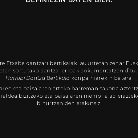
re Etxabe dantzari bertikalak lau urtetan zehar Eus
tan sortutako dantza lerroak dokumentatzen ditu, 
Harrobi Dantza Bertikala
konpainiarekin batera.
aren eta paisaiaren arteko harreman sakona aztertze
urraldea bizitzeko eta paisaiaren memoria adierazte
bihurtzen den erakutsiz.