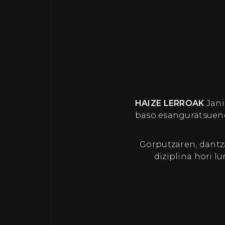
HAIZE LERROAK
Jani
baso esanguratsuene
Gorputzaren, dantz
diziplina hori l