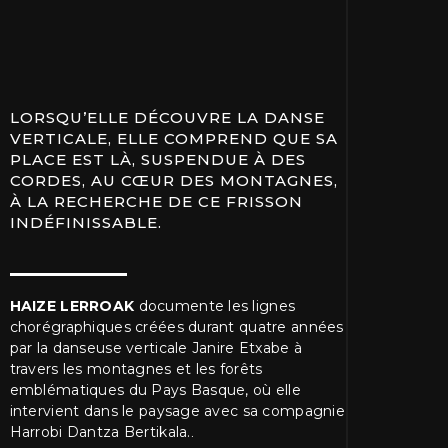
LORSQU’ELLE DÉCOUVRE LA DANSE
VERTICALE, ELLE COMPREND QUE SA
PLACE EST LÀ, SUSPENDUE À DES
CORDES, AU CŒUR DES MONTAGNES,
À LA RECHERCHE DE CE FRISSON
INDÉFINISSABLE.
HAIZE LERROAK
documente les lignes
chorégraphiques créées durant quatre années
par la danseuse verticale Janire Etxabe à
travers les montagnes et les forêts
emblématiques du Pays Basque, où elle
intervient dans le paysage avec sa compagnie
Harrobi Dantza Bertikala.
.